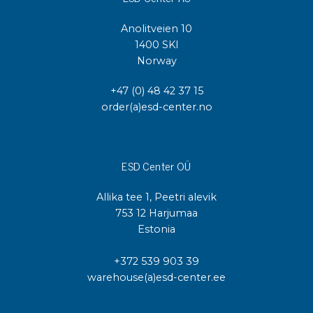
Anolitveien 10
1400 SKI
Norway
+47 (0) 48 42 37 15
order(a)esd-center.no
ESD Center OÜ
Allika tee 1, Peetri alevik
753 12 Harjumaa
Estonia
+372 539 903 39
warehouse(a)esd-center.ee