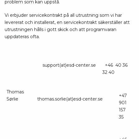
problem som kan uppstå.
Vi erbjuder servicekontrakt på all utrustning som vi har
levererat och installerat, en servicekontrakt säkerställer att
utrustningen hålls i gott skick och att programvaran
uppdateras ofta.
support(at)esd-center.se
+46 40 36
32 40
Thomas
+47
Sørlie
thomas.sorlie(at)esd-center.se
901
157
35