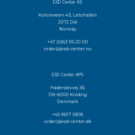
ESD Center AS
Koloniveien 43, Letohallen
2072 Dal
Norway
+47 (0)63 95 20 00
order(a)esd-center.no
ESD Center APS
Haderslevvej 36
DK-6000 Kolding
Denmark
+45 9617 0818
order(a)esd-center.dk