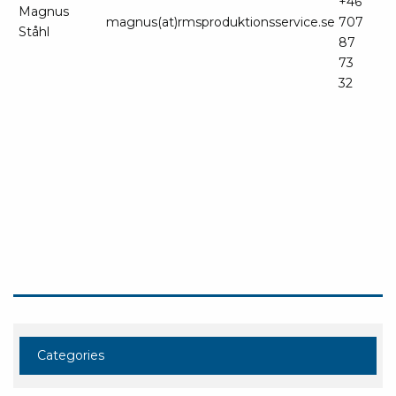
+46
Magnus
magnus(at)rmsproduktionsservice.se
707
Ståhl
87
73
32
Categories